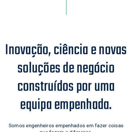
Inovação, ciência e novas
soluções de negócio
0
construídos por uma
0
1
equipa empenhada.
1
0
2
Somos engenheiros empenhados em fazer coisas